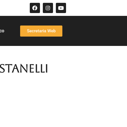
co
Secretaria Web
tanelli