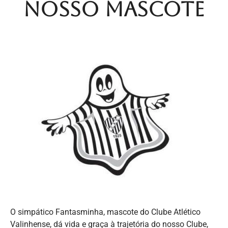
Nosso Mascote
O simpático Fantasminha, mascote do Clube Atlético
Valinhense, dá vida e graça à trajetória do nosso Clube,